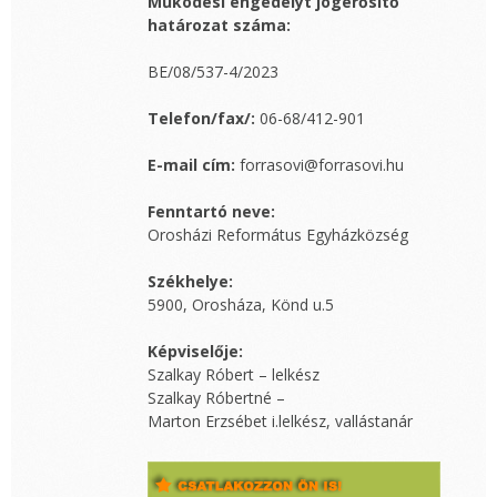
Működési engedélyt jogerősítő
határozat száma:
BE/08/537-4/2023
Telefon/fax/:
06-68/412-901
E-mail cím:
forrasovi@forrasovi.hu
Fenntartó neve:
Orosházi Református Egyházközség
Székhelye:
5900, Orosháza, Könd u.5
Képviselője:
Szalkay Róbert – lelkész
Szalkay Róbertné –
Marton Erzsébet i.lelkész, vallástanár