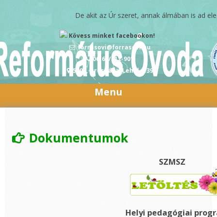
Skip to content
De akit az Úr szeret, annak álmában is ad eleget.
Kövess minket facebookon!
forrasovi@forrasovi.hu
06-68/412-901
5900, Orosháza, Lehel u.39
Menu
Dokumentumok
SZMSZ
Helyi pedagógiai prog