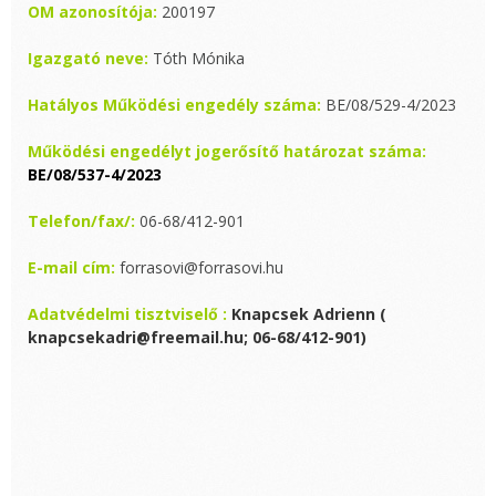
OM azonosítója:
200197
Igazgató neve:
Tóth Mónika
Hatályos Működési engedély száma:
BE/08/529-4/2023
Működési engedélyt jogerősítő határozat száma:
BE/08/537-4/2023
Telefon/fax/:
06-68/412-901
E-mail cím:
forrasovi@forrasovi.hu
Adatvédelmi tisztviselő :
Knapcsek Adrienn (
knapcsekadri@freemail.hu; 06-68/412-901)