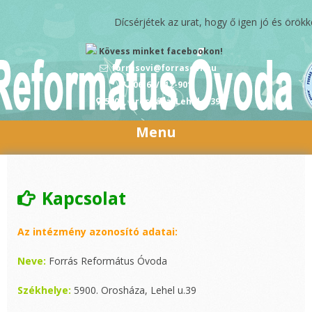
Skip to content
Dícsérjétek az urat, hogy ő igen jó és örökkév
Kövess minket facebookon!
forrasovi@forrasovi.hu
06-68/412-901
5900, Orosháza, Lehel u.39
Menu
Kapcsolat
Az intézmény azonosító adatai:
Neve:
Forrás Református Óvoda
Székhelye:
5900. Orosháza, Lehel u.39