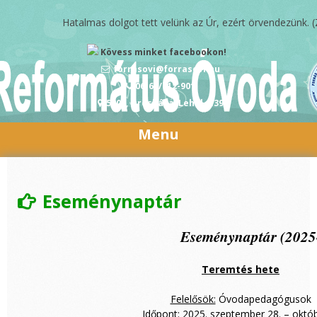
Skip to content
Hatalmas dolgot tett velünk az Úr, ezért örvendezünk. (Zsoltár 12
Kövess minket facebookon!
forrasovi@forrasovi.hu
06-68/412-901
5900, Orosháza, Lehel u.39
Menu
Eseménynaptár
Eseménynaptár (2025-
Teremtés hete
Felelősök:
Óvodapedagógusok
Időpont:
2025. szeptember 28. – októb