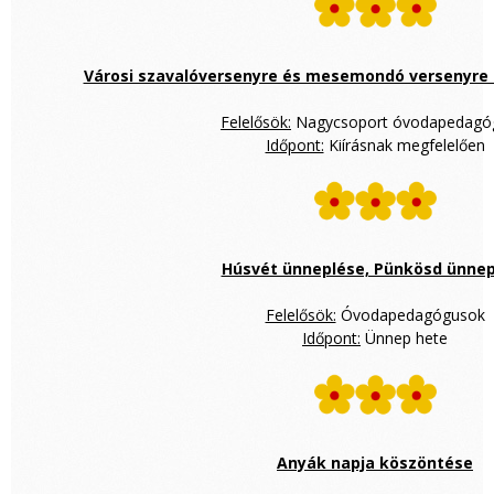
Városi szavalóversenyre és mesemondó versenyre f
Felelősök:
Nagycsoport óvodapedagó
Időpont:
Kiírásnak megfelelően
Húsvét ünneplése, Pünkösd ünnep
Felelősök:
Óvodapedagógusok
Időpont:
Ünnep hete
Anyák napja köszöntése