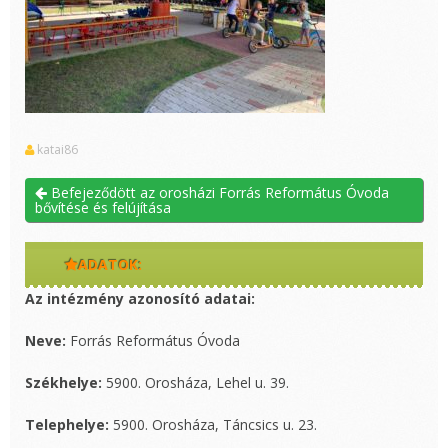
katai86
Befejeződött az orosházi Forrás Református Óvoda
bővítése és felújítása
ADATOK:
Az intézmény azonosító adatai:
Neve:
Forrás Református Óvoda
Székhelye:
5900. Orosháza, Lehel u. 39.
Telephelye:
5900. Orosháza, Táncsics u. 23.