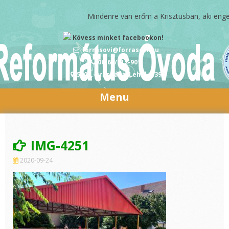
Skip to content
Mindenre van erőm a Krisztusban, aki engem m
Kövess minket facebookon!
forrasovi@forrasovi.hu
06-68/412-901
5900, Orosháza, Lehel u.39
Menu
IMG-4251
2020-09-24