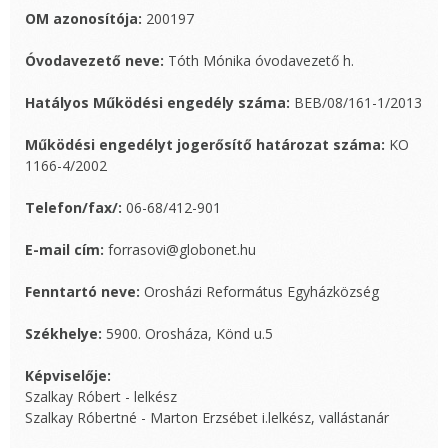
OM azonosítója:
200197
Óvodavezető neve:
Tóth Mónika óvodavezető h.
Hatályos Működési engedély száma:
BEB/08/161-1/2013
Működési engedélyt jogerősítő határozat száma:
KO
1166-4/2002
Telefon/fax/:
06-68/412-901
E-mail cím:
forrasovi@globonet.hu
Fenntartó neve:
Orosházi Református Egyházközség
Székhelye:
5900. Orosháza, Könd u.5
Képviselője:
Szalkay Róbert - lelkész
Szalkay Róbertné - Marton Erzsébet i.lelkész, vallástanár