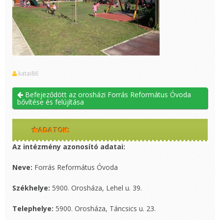
katai86
Befejeződött az orosházi Forrás Református Óvoda
bővítése és felújítása
ADATOK:
Az intézmény azonosító adatai:
Neve:
Forrás Református Óvoda
Székhelye:
5900. Orosháza, Lehel u. 39.
Telephelye:
5900. Orosháza, Táncsics u. 23.