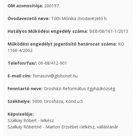
OM azonosítója:
200197
Óvodavezető neve:
Tóth Mónika óvodavezető h.
Hatályos Működési engedély száma:
BEB/08/161-1/2013
Működési engedélyt jogerősítő határozat száma:
KO
1166-4/2002
Telefon/fax/:
06-68/412-901
E-mail cím:
forrasovi@globonet.hu
Fenntartó neve:
Orosházi Református Egyházközség
Székhelye:
5900. Orosháza, Könd u.5
Képviselője:
Szalkay Róbert - lelkész
Szalkay Róbertné - Marton Erzsébet i.lelkész, vallástanár