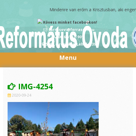
Skip to content
Mindenre van erőm a Krisztusban, aki engem me
Kövess minket facebookon!
forrasovi@forrasovi.hu
06-68/412-901
5900, Orosháza, Lehel u.39
Menu
IMG-4254
2020-09-24